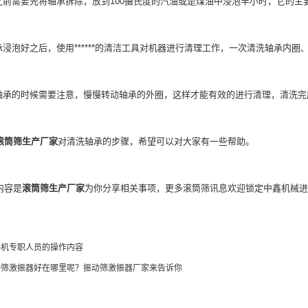
前需要先将轴承拆除，放到100摄氏度的汽油或是煤油中浸泡半小时，它的主
浸泡好之后，使用******的清洁工具对机器进行清理工作，一次清洗轴承内圈
承的时候需要注意，慢慢转动轴承的外圈，这样才能有效的进行清理，清洗完
滚筒筛生产厂家
对清洗轴承的步骤，希望可以对大家有一些帮助。
容是
滚筒筛生产厂家
为你分享相关事项，更多滚筒筛讯息欢迎锁定中鑫机械进
料机专职人员的操作内容
动筛激振器好在哪里呢？振动筛激振器厂家来告诉你