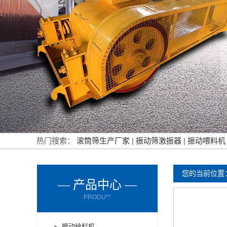
热门搜索：
滚筒筛生产厂家
|
振动筛激振器
|
振动喂料
您的当前位置
— 产品中心 —
PRODU**
振动给料机