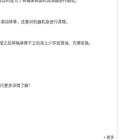
要目的是为了将轴承表面的润滑脂进行融化。
、滚动体等，还要对机器机身进行清理。
成之后将轴承擦干之后涂上少许润滑油，方便安装。
行更多详情了解！
+ 更多