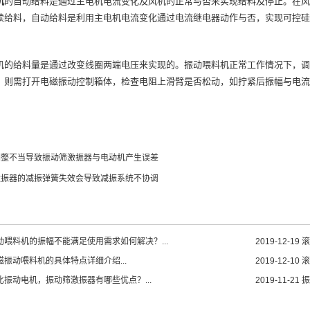
机
的自动给料是通过主电机电流变化及风机的正常与否来实现给料及停止。在风
续给料，自动给料是利用主电机电流变化通过电流继电器动作与否，实现可控硅
给料量是通过改变线圈两端电压来实现的。振动喂料机正常工作情况下，调
，则需打开电磁振动控制箱体，检查电阻上滑臂是否松动，如拧紧后振幅与电流
调整不当导致振动筛激振器与电动机产生误差
激振器的减振弹簧失效会导致减振系统不协调
动喂料机的振幅不能满足使用需求如何解决？...
2019-12-19
滚
磁振动喂料机的具体特点详细介绍...
2019-12-10
滚
比振动电机，振动筛激振器有哪些优点？...
2019-11-21
振