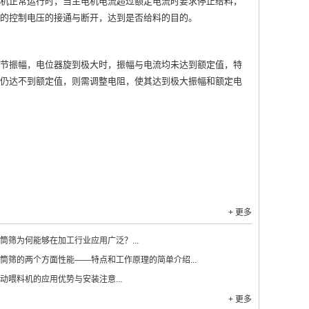
机正常运行时，当主电机电流超过额定电流时要求停止给料，
的控制电压的接通与断开，达到是否给料的目的。
节振幅，电位器旋到极大时，振幅与电流均未达到额定值，特
仍达不到额定值，则需调整电阻，使其达到极大振幅和额定电
+ 更多
筒筛为何能够在加工行业应用广泛？...
筒筛的两个方面性能——特点和工作原理的简单介绍...
动喂料机的应用优势与安装注意...
+ 更多