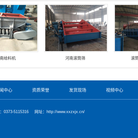
南给料机
河南滚筒筛
滚
闻中心
资质荣誉
发货现场
视频中心
373-5115316
网址：http://www.xxzxjx.cn/