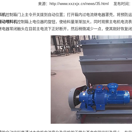
来源：
http://www.xxzxjx.cn/news/35.html
发布时间：20
料机
控制箱门上主令开关拨到自动位置；打开箱内过电流继电器罩壳，将预防运
振动喂料机
控制箱上电位器的旋钮，使给料量渐渐加大，同时观察主电机电流表
继电器常闭触头在目前主电流下正好断开，然后稍微减少一点，使其刚好恢复闭